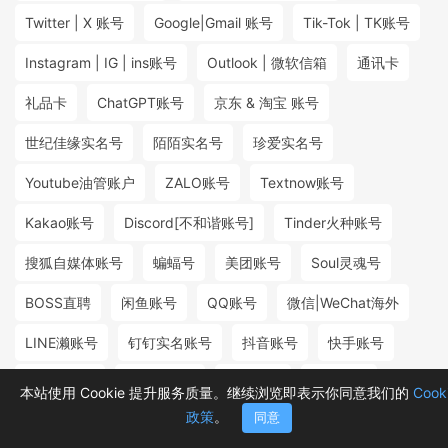
Twitter | X 账号
Google|Gmail 账号
Tik-Tok | TK账号
Instagram | IG | ins账号
Outlook | 微软信箱
通讯卡
礼品卡
ChatGPT账号
京东 & 淘宝 账号
世纪佳缘实名号
陌陌实名号
珍爱实名号
Youtube油管账户
ZALO账号
Textnow账号
Kakao账号
Discord[不和谐账号]
Tinder火种账号
搜狐自媒体账号
蝙蝠号
美团账号
Soul灵魂号
BOSS直聘
闲鱼账号
QQ账号
微信|WeChat海外
LINE濑账号
钉钉实名账号
抖音账号
快手账号
探探实名号
小红书账号
百度账号
微博账号
本站使用 Cookie 提升服务质量。继续浏览即表示你同意我们的
Cook
政策
。
同意
首页
分类
购物车
消息
我的
₮12.80
₮0.30