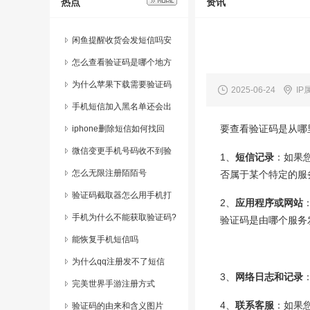
热点
资讯
闲鱼提醒收货会发短信吗安
全吗
怎么查看验证码是哪个地方
发送的呢
为什么苹果下载需要验证码
2025-06-24
IP
却不显示
手机短信加入黑名单还会出
要查看验证码是从哪
现在短信里吗
iphone删除短信如何找回
微信变更手机号码收不到验
1、
短信记录
：如果
证码
怎么无限注册陌陌号
否属于某个特定的服
验证码截取器怎么用手机打
2、
应用程序或网站
开的呢
手机为什么不能获取验证码?
验证码是由哪个服务
能恢复手机短信吗
为什么qq注册发不了短信
3、
网络日志和记录
完美世界手游注册方式
4、
联系客服
：如果
验证码的由来和含义图片