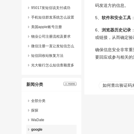
码发送方的信息。
95017发短信说支付成功
手机短信群发系统怎么设置
5、
软件和安全工具
美国apple账号注册
6、
浏览器历史记录
物业公司注册流程及要求
或链接，从而确定验
微信注册一直让发短信怎么
确保信息安全非常重
办
短信回收站恢复方法
要回应或参与相关的
光大银行怎么短信查额度多
少
新闻分类
如何查出验证码
全部分类
探探
WaDate
google