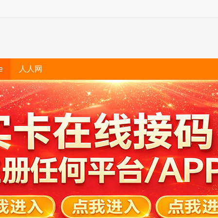
e
人人网