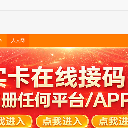
e
人人网