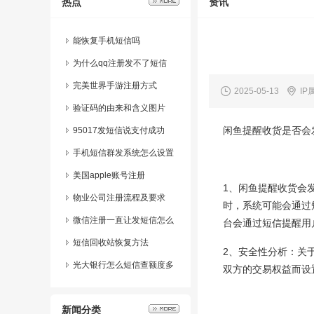
热点
资讯
能恢复手机短信吗
为什么qq注册发不了短信
完美世界手游注册方式
2025-05-13
IP
验证码的由来和含义图片
闲鱼提醒收货是否会
95017发短信说支付成功
手机短信群发系统怎么设置
美国apple账号注册
1、闲鱼提醒收货会
物业公司注册流程及要求
时，系统可能会通过
微信注册一直让发短信怎么
台会通过短信提醒用
办
短信回收站恢复方法
2、安全性分析：关
光大银行怎么短信查额度多
双方的交易权益而设
少
新闻分类