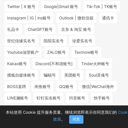
Twitter | X 账号
Google|Gmail 账号
Tik-Tok | TK账号
Instagram | IG | ins账号
Outlook | 微软信箱
通讯卡
礼品卡
ChatGPT账号
京东 & 淘宝 账号
世纪佳缘实名号
陌陌实名号
珍爱实名号
Youtube油管账户
ZALO账号
Textnow账号
Kakao账号
Discord[不和谐账号]
Tinder火种账号
搜狐自媒体账号
蝙蝠号
美团账号
Soul灵魂号
BOSS直聘
闲鱼账号
QQ账号
微信|WeChat海外
LINE濑账号
钉钉实名账号
抖音账号
快手账号
探探实名号
小红书账号
百度账号
微博账号
本站使用 Cookie 提升服务质量。继续浏览即表示你同意我们的
Cook
政策
。
同意
首页
分类
购物车
消息
我的
₮2.88
₮5.00